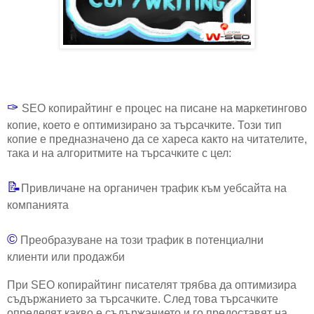
✑
SEO копирайтинг е процес на писане на маркетингово
копие, което е оптимизирано за търсачките. Този тип
копие е предназначено да се хареса както на читателите,
така и на алгоритмите на търсачките с цел:
📝
Привличане на органичен трафик към уебсайта на
компанията
©
Преобразуване на този трафик в потенциални
клиенти или продажби
При SEO копирайтинг писателят трябва да оптимизира
съдържанието за търсачките. След това търсачките
определят какво е съдържанието и го предоставят на