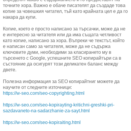
точните хора. Важно е обаче писателят да създаде това
копие за човешкия читател, тъй като крайната цел е да го
накара да купи.
Копие, което е просто написано за търсачки, може да не
е интересно за читателя или да има същата четливост
като копие, написано за хора. Въпреки че текстът, който
е написан само за читателя, може да не съдържа
ключовите думи, необходими за класирането му в
търсенето с Google, успешните SEO копирайтъри са в
състояние да осигурят този деликатен баланс между
двете.
Полезна информация за SEO копирайтниг можете да
научите от следните източници:
https://w-seo.com/seo-copyrighting.html
https://w-seo.com/seo-kopirayting-kritichni-greshki-pri-
sazdavaneto-na-sadarzhanie-za-sayt.html
https://w-seo.com/seo-kopiraiting.html