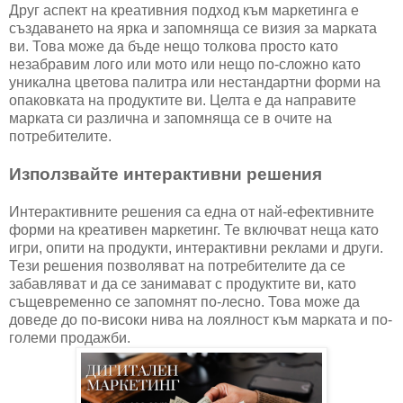
Друг аспект на креативния подход към маркетинга е
създаването на ярка и запомняща се визия за марката
ви. Това може да бъде нещо толкова просто като
незабравим лого или мото или нещо по-сложно като
уникална цветова палитра или нестандартни форми на
опаковката на продуктите ви. Целта е да направите
марката си различна и запомняща се в очите на
потребителите.
Използвайте интерактивни решения
Интерактивните решения са една от най-ефективните
форми на креативен маркетинг. Те включват неща като
игри, опити на продукти, интерактивни реклами и други.
Тези решения позволяват на потребителите да се
забавляват и да се занимават с продуктите ви, като
същевременно се запомнят по-лесно. Това може да
доведе до по-високи нива на лоялност към марката и по-
големи продажби.