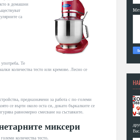
както в домашни
Me
ъществуват
улярните са
 употреба. Те
 малки количества тесто или кремове. Лесно се
НА
стройства, предназначени за работа с по-големи
оято се върти около оста си, докато бъркалките се
гурява равномерно смесване на съставките.
нетарните миксери
дру
Вас
 големи количества тесто.