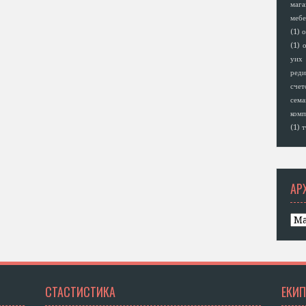
мага
мебе
(1)
о
(1)
о
уих
реди
счет
сем
комп
(1)
т
АР
СТАСТИСТИКА
ЕКИП