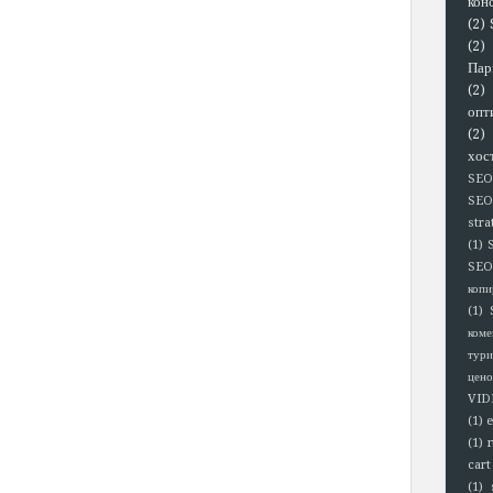
кон
(2)
(2)
Пар
(2)
опт
(2)
хос
SEO
SEO
stra
(1)
SEO
копи
(1)
коме
тури
цено
VID
(1)
(1)
cart
(1)