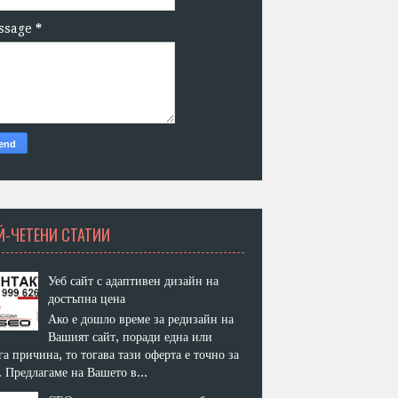
ssage
*
Й-ЧЕТЕНИ СТАТИИ
Уеб сайт с адаптивен дизайн на
достъпна цена
Ако е дошло време за редизайн на
Вашият сайт, поради една или
га причина, то тогава тази оферта е точно за
. Предлагаме на Вашето в...