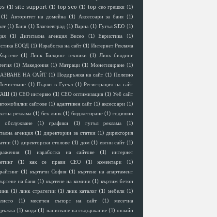
ps
(1)
site support
(1)
top seo
(1)
top сео грешки
(1)
(1)
Авторитет на домейна
(1)
Аксесоари за баня
(1)
алт
(1)
Баня
(1)
Благоевград
(1)
Варна
(1)
Гугъл SEO
(1)
ция
(1)
Дигитална агенция Висео
(1)
Евристика
(1)
истика ЕООД
(1)
Изработка на сайт
(1)
Интернет Реклама
Къртене
(1)
Линк Билдинг техники
(1)
Линк билдинг
тегия
(1)
Македония
(1)
Матраци
(1)
Монетизиране
(1)
АЗВАНЕ НА САЙТ
(1)
Поддръжка на сайт
(1)
Полезно
Почистване
(1)
Първи в Гугъл
(1)
Регистрация на сайт
САЩ
(1)
СЕО интервю
(1)
СЕО оптимизация
(1)
Уеб сайт
втомобилни сайтове
(1)
адаптивен сайт
(1)
аксесоари
(1)
латна реклама
(1)
бек линк
(1)
бюджетиране
(1)
годишно
 обслужване
(1)
графики
(1)
гугъл реклама
(1)
тална агенция
(1)
директории за статии
(1)
директория
татии
(1)
директорски столове
(1)
дом
(1)
евтин сайт
(1)
ражения
(1)
изработка на сайтове
(1)
интернет
етинг
(1)
как се прави СЕО
(1)
коментари
(1)
райтинг
(1)
къртачи София
(1)
къртене на апартамент
къртене на баня
(1)
къртене на комини
(1)
къртим бетон
линк
(1)
линк стратегии
(1)
лник каталог
(1)
мебели
(1)
листо
(1)
месечен съпорт на сайт
(1)
месечна
дръжка
(1)
мода
(1)
написване на съдържание
(1)
онлайн