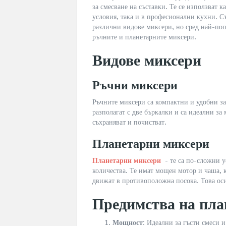
за смесване на съставки. Те се използват 
условия, така и в професионални кухни. С
различни видове миксери, но сред най-поп
ръчните и планетарните миксери.
Видове миксери
Ръчни миксери
Ръчните миксери са компактни и удобни за
разполагат с две бъркалки и са идеални за
съхраняват и почистват.
Планетарни миксери
Планетарни миксери
- те са по-сложни у
количества. Те имат мощен мотор и чаша, к
движат в противоположна посока. Това оси
Предимства на пла
Мощност
: Идеални за гъсти смеси и