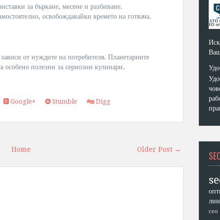
риставки за бъркане, месене и разбиване.
самостоятелно, освобождавайки времето на готвача.
Иск
Ваш
зависи от нуждите на потребителя. Планетарните
а особено полезни за сериозни кулинари.
Удо
Удо
чов
раб
Google+
Stumble
Digg
пра
Home
Older Post →
SE
se
опт
лин
сео