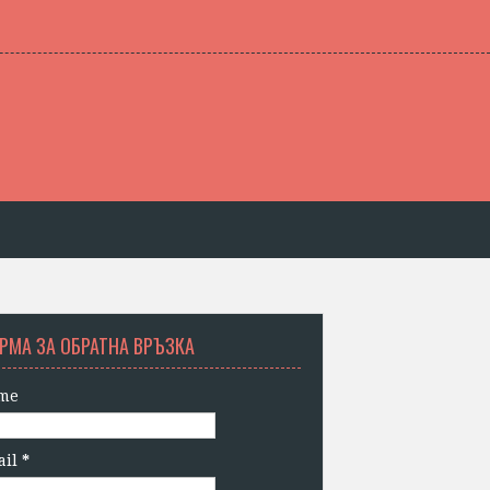
РМА ЗА ОБРАТНА ВРЪЗКА
me
ail
*