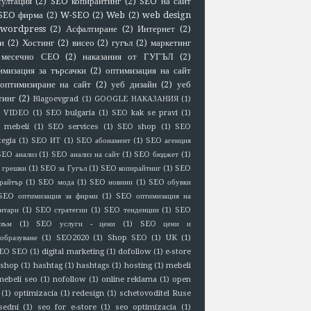
султация
(2)
SEO копирайтинг
(2)
SEO на сайт
SEO фирма
(2)
W-SEO
(2)
Web
(2)
web design
wordpress
(2)
Асфалтиране
(2)
Интернет
(2)
и
(2)
Хостинг
(2)
висео
(2)
гугъл
(2)
маркетинг
месечно СЕО
(2)
наказания от ГУГЪЛ
(2)
имизация за търсачки
(2)
оптимизация на сайт
оптимизиране на сайт
(2)
уеб дизайн
(2)
уеб
тинг
(2)
Blagoevgrad
(1)
GOOGLE НАКАЗАНИЯ
(1)
 VIDEO
(1)
SEO bulgaria
(1)
SEO kak se pravi
(1)
 mebeli
(1)
SEO services
(1)
SEO shop
(1)
SEO
tegia
(1)
SEO ИТ
(1)
SEO абонамент
(1)
SEO агенция
SEO анализ
(1)
SEO анализ на сайт
(1)
SEO бюджет
(1)
 грешки
(1)
SEO за Гугъл
(1)
SEO копирайтниг
(1)
SEO
райтър
(1)
SEO мода
(1)
SEO новини
(1)
SEO обувки
SEO оптимизация за фирми
(1)
SEO оптимизация на
нтари
(1)
SEO стратегии
(1)
SEO тенденции
(1)
SEO
зъм
(1)
SEO услуги - цени
(1)
SEO цени и
образуване
(1)
SEO2020
(1)
Shop SEO
(1)
UK
(1)
EO SEO
(1)
digital marketing
(1)
dofollow
(1)
e-store
eshop
(1)
hashtag
(1)
hashtags
(1)
hosting
(1)
mebeli
mebeli seo
(1)
nofollow
(1)
online reklama
(1)
open
(1)
optimizacia
(1)
redesign
(1)
schetovoditel Ruse
sedni
(1)
seo for e-store
(1)
seo optimizacia
(1)