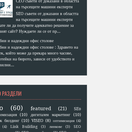
СЕО съвети от доказани в областта
на търсещите машини експерти
SEO съвети от доказани в областта
на търсещите машини експерти
ате ли да получите адекватно решение за
ият сайт? Нуждаете ли се от пр...
бни и надеждни офис столове
бни и надеждни офис столове : Здравето на
ек, който може да прекара много часове,
отейки на бюрото, зависи от удобството и
вилни...
O РАЗДЕЛИ
o
(60)
featured
(21)
SEo
имизация
(10)
дигитален маркетинг
(10)
к билдинг
(10)
VISEO
(8)
оптимизация
(4)
(4)
Link Building
(3)
линкове
(3)
SEO