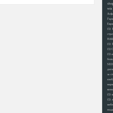
sho
wix
Асф
Гър
Евр
(1)
стра
НАК
(1)
(1)
(1)
а
безп
SEO
диги
за с
изоб
марк
копи
(1)
(1)
мебе
под