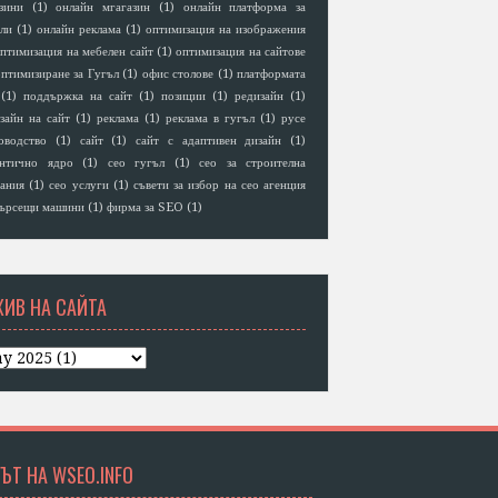
зини
(1)
онлайн мгагазин
(1)
онлайн платформа за
ли
(1)
онлайн реклама
(1)
оптимизация на изображения
птимизация на мебелен сайт
(1)
оптимизация на сайтове
птимизиране за Гугъл
(1)
офис столове
(1)
платформата
(1)
поддържка на сайт
(1)
позиции
(1)
редизайн
(1)
зайн на сайт
(1)
реклама
(1)
реклама в гугъл
(1)
русе
оводство
(1)
сайт
(1)
сайт с адаптивен дизайн
(1)
антично ядро
(1)
сео гугъл
(1)
сео за строителна
ания
(1)
сео услуги
(1)
съвети за избор на сео агенция
ърсещи машини
(1)
фирма за SEO
(1)
ХИВ НА САЙТА
ЪТ НА WSEO.INFO