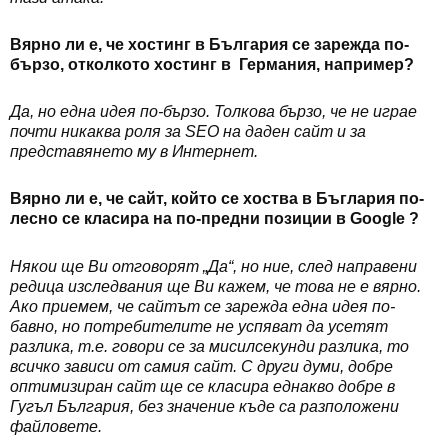
Вярно ли е, че хостинг в България се зарежда по-
бързо, отколкото хостинг в Германия, например?
Да, но една идея по-бързо. Толкова бързо, че не играе
почти никаква роля за SEO на даден сайт и за
представянето му в Интернет.
Вярно ли е, че сайт, който се хоства в Бъглария по-
лесно се класира на по-предни позиции в Google ?
Някои ще Ви отговорят „Да“, но ние, след направени
редица изследвания ще Ви кажем, че това не е вярно.
Ако приемем, че сайтът се зарежда една идея по-
бавно, но потребителите не успяват да усетят
разлика, т.е. говори се за мисилсекунди разлика, то
всичко зависи от самия сайт. С други думи, добре
оптимизиран сайт ще се класира еднакво добре в
Гугъл България, без значение къде са разположени
файловете.