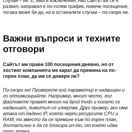
случаи – не. Е, има и изключения. Ако сайтът ви се е
развил, направил е по-голям трафик, повече посещения,
тогава може би да, но в останалите случаи – по-скоро не.
Важни въпроси и техните
отговори
Сайтът ми прави 100 посещения дневно, но от
хостинг компанията ме карат да премина на по-
горен план, да им се доверя ли?
По-скоро не! Проверете кой параметър е надвишен и
го оптимизирайте. Например, много често, лог
файловете правят много на брой Inods и когато се
надвишат, лимитът се изчерпва. Друг пример, ако има
атака от дадено IP, която черпи ресурсите CPU и
RAM, то вместо да се премине към по-горен план,
достатъчно е да се блокира ип-то, от което идва
тази атака.