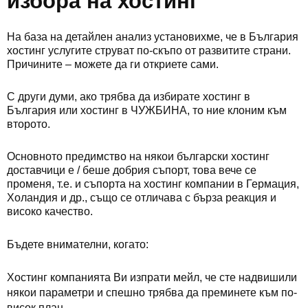
избора на хостинг
На база на детайлен анализ установихме, че в България
хостинг услугите струват по-скъпо от развитите страни.
Причините – можете да ги откриете сами.
С други думи, ако трябва да избирате хостинг в
България или хостинг в ЧУЖБИНА, то ние клоним към
второто.
Основното предимство на някои български хостинг
доставчици е / беше добрия съпорт, това вече се
променя, т.е. и съпорта на хостинг компании в Гермация,
Холандия и др., също се отличава с бърза реакция и
високо качество.
Бъдете внимателни, когато:
Хостинг компанията Ви изпрати мейл, че сте надвишили
някои параметри и спешно трябва да преминете към по-
висок план.