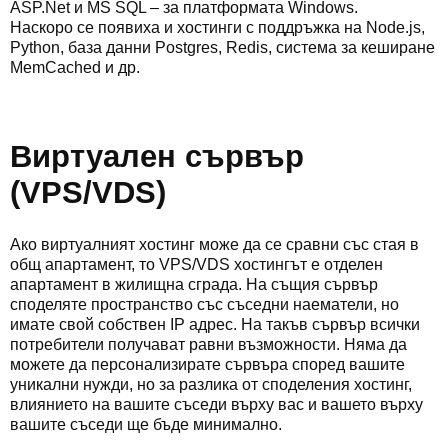
ASP.Net и MS SQL – за платформата Windows.
Наскоро се появиха и хостинги с поддръжка на Node.js,
Python, база данни Postgres, Redis, система за кеширане
MemCached и др.
Виртуален сървър
(VPS/VDS)
Ако виртуалният хостинг може да се сравни със стая в
общ апартамент, то VPS/VDS хостингът е отделен
апартамент в жилищна сграда. На същия сървър
споделяте пространство със съседни наематели, но
имате свой собствен IP адрес. На такъв сървър всички
потребители получават равни възможности. Няма да
можете да персонализирате сървъра според вашите
уникални нужди, но за разлика от споделения хостинг,
влиянието на вашите съседи върху вас и вашето върху
вашите съседи ще бъде минимално.