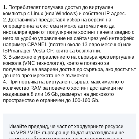
1. Потребителят получава достъп до виртуален
компютър с Linux (или Windows) и собствен IP адрес.
2. Доставчикът предоставя избор на версия на
операционната система и може автоматично да
инсталира един от популярните хостинг панели заедно с
него за удобно управление на сайта чрез уеб интерфейс,
например CPANEL (платен около 13 евро месечно) или
ISPmanager, Vesta CP, които са безплатни.
3. Възможно е управлението на сървъра чрез виртуална
конзола (VNC технология), което е полезно за
получаване на авариен достъп до сървъра, ако достъпът
до него през мрежата не е възможен.
4. При поръчка на виртуален сървър, максималното
количество RAM за повечето хостинг доставчици не
надвишава 8 или 16 Gb, размерът на дисковото
пространство е ограничен до 100-160 Gb.
Имайте предвид, че част от хардуерните ресурси
на VPS / VDS сървъра ще бъдат изразходвани не
само за сайтове и проекти, но и за поддръжка на