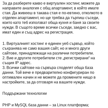
За да разберете какво е виртуален хостинг, можете да
направите аналогия с общ апартамент, в който имате
стая. Да живееш в такава стая е по-евтино, отколкото в
отделен апартамент, но ще трябва да търпиш съседи,
които като теб използват обща кухня и баня за своите
нужди. В същото време всички съседи, заедно с вас,
имат един и същ адрес на регистрация.
1. Виртуалният хостинг е единен уеб сървър, който
съхранява не само вашия сайт, но и много други
сайтове, принадлежащи на различни потребители.
2. Вие и другите потребители сте „регистрирани“ на
същия IP адрес.
3. Всички сайтове на сървъра споделят обща база
данни. Той вече е предварително конфигуриран по
оптимален начин и не можете да промените нищо в
настройките, за да отговаря на вашите нужди.
Поддържани технологии
PHP и MySQL база данни – за Linux платформа;