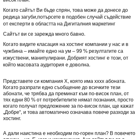
Когато сайтът Ви бъде спрян, това може да донесе до
редица загуби,потърсете в подобен случай съдействие
от експерти в областта на Дигиталния маркетинг
Сайтът ви се зарежда много бавно.
Когато видите класация на хостинг компании у нас и в
чужбина – имайте едно на ум – 99 % резултатите са
изкуствени, манипулирани. Добрият хостинг е този, от
който масовата аудитория е доволна.
Представете си компания Х, която има xxxx абоната.
Когато разпрати едно съобщение до всичките тези
абонати, че трябва да преминат към по-висок план, от
тях едни 80 % от потребителите нямат познания, просто
когато получат предложение за по-висок план, ще кажат
„Добре“, и това автоматично означава повече разходи за
хостинг.
А дали наистина е необходим по-горен план? В повечето