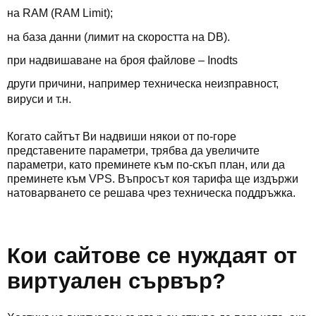
на RAM (RAM Limit);
на база данни (лимит на скоростта на DB).
при надвишаване на броя файлове – Inodts
други причини, например техническа неизправност,
вируси и т.н.
Когато сайтът Ви надвиши някои от по-горе
представените параметри, трябва да увеличите
параметри, като преминете към по-скъп план, или да
преминете към VPS. Въпросът коя тарифа ще издържи
натоварването се решава чрез техническа поддръжка.
Кои сайтове се нуждаят от
виртуален сървър?