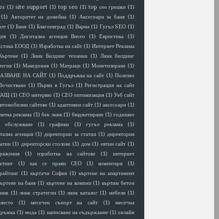
ps
(1)
site support
(1)
top seo
(1)
top сео грешки
(1)
(1)
Авторитет на домейна
(1)
Аксесоари за баня
(1)
алт
(1)
Баня
(1)
Благоевград
(1)
Варна
(1)
Гугъл SEO
(1)
ция
(1)
Дигитална агенция Висео
(1)
Евристика
(1)
истика ЕООД
(1)
Изработка на сайт
(1)
Интернет Реклама
Къртене
(1)
Линк Билдинг техники
(1)
Линк билдинг
тегия
(1)
Македония
(1)
Матраци
(1)
Монетизиране
(1)
АЗВАНЕ НА САЙТ
(1)
Поддръжка на сайт
(1)
Полезно
Почистване
(1)
Първи в Гугъл
(1)
Регистрация на сайт
САЩ
(1)
СЕО интервю
(1)
СЕО оптимизация
(1)
Уеб сайт
втомобилни сайтове
(1)
адаптивен сайт
(1)
аксесоари
(1)
латна реклама
(1)
бек линк
(1)
бюджетиране
(1)
годишно
 обслужване
(1)
графики
(1)
гугъл реклама
(1)
тална агенция
(1)
директории за статии
(1)
директория
татии
(1)
директорски столове
(1)
дом
(1)
евтин сайт
(1)
ражения
(1)
изработка на сайтове
(1)
интернет
етинг
(1)
как се прави СЕО
(1)
коментари
(1)
райтинг
(1)
къртачи София
(1)
къртене на апартамент
къртене на баня
(1)
къртене на комини
(1)
къртим бетон
линк
(1)
линк стратегии
(1)
лник каталог
(1)
мебели
(1)
листо
(1)
месечен съпорт на сайт
(1)
месечна
дръжка
(1)
мода
(1)
написване на съдържание
(1)
онлайн