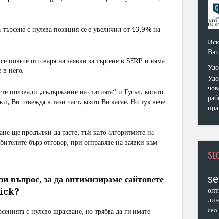
 търсене с нулева позиция се е увеличил от 43,9% на
Иск
Ваш
все повече отговаря на заявки за търсене в SERP и няма
Удо
 в него.
Удо
чов
сте ползвали „съдържание на статията“ и Гугъл, когато
раб
и, Ви отвежда в тази част, която Ви касае. Но тук вече
пра
ане ще продължи да расте, тъй като алгоритмите на
бителите бърз отговор, при отправяне на заявки към
SE
se
и въпрос, за да оптимизираме сайтовете
lick?
опт
лин
сео
рсенията с нулево щракване, но трябва да ги имате