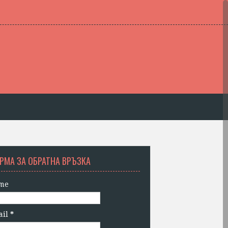
РМА ЗА ОБРАТНА ВРЪЗКА
me
ail
*