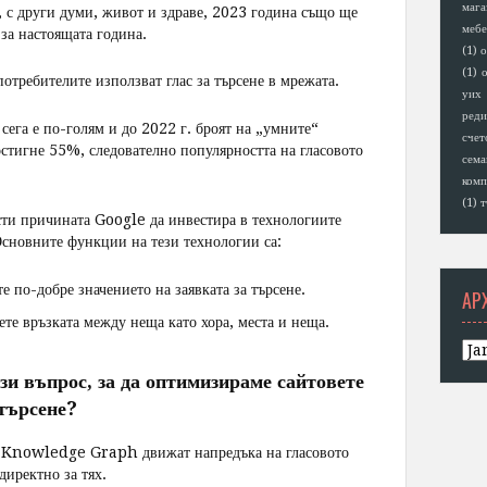
мага
), с други думи, живот и здраве, 2023 година също ще
мебе
за настоящата година.
(1)
о
(1)
о
отребителите използват глас за търсене в мрежата.
уих
реди
сега е по-голям и до 2022 г. броят на „умните“
счет
стигне 55%, следователно популярността на гласовото
сем
комп
(1)
т
асти причината Google да инвестира в технологиите
овните функции на тези технологии са:
 по-добре значението на заявката за търсене.
АР
ете връзката между неща като хора, места и неща.
и въпрос, за да оптимизираме сайтовете
 търсене?
 Knowledge Graph движат напредъка на гласовото
директно за тях.