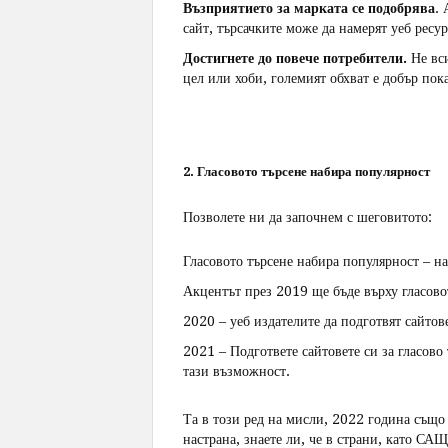
Възприятието за марката се подобрява
. 
сайт, търсачките може да намерят уеб ресур
Достигнете до повече потребители.
Не вс
цел или хоби, големият обхват е добър пок
2. Гласовото търсене набира популярност
Позволете ни да започнем с шеговитото:
Гласовото търсене набира популярност – н
Акцентът през 2019 ще бъде върху гласов
2020 – уеб издателите да подготвят сайтове
2021 – Подгответе сайтовете си за гласово 
тази възможност.
Та в този ред на мисли, 2022 година също 
настрана, знаете ли, че в страни, като СА