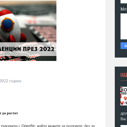
Me
НА
 2022 година
дру
 да растат
Вас
 търсенето с Google, който можете да получите, без да