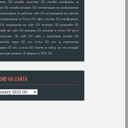
зини
(1)
онлайн мгагазин
(1)
онлайн платформа за
ли
(1)
онлайн реклама
(1)
оптимизация на изображения
птимизация на мебелен сайт
(1)
оптимизация на сайтове
птимизиране за Гугъл
(1)
офис столове
(1)
платформата
(1)
поддържка на сайт
(1)
позиции
(1)
редизайн
(1)
зайн на сайт
(1)
реклама
(1)
реклама в гугъл
(1)
русе
оводство
(1)
сайт
(1)
сайт с адаптивен дизайн
(1)
антично ядро
(1)
сео гугъл
(1)
сео за строителна
ания
(1)
сео услуги
(1)
съвети за избор на сео агенция
ърсещи машини
(1)
фирма за SEO
(1)
ХИВ НА САЙТА