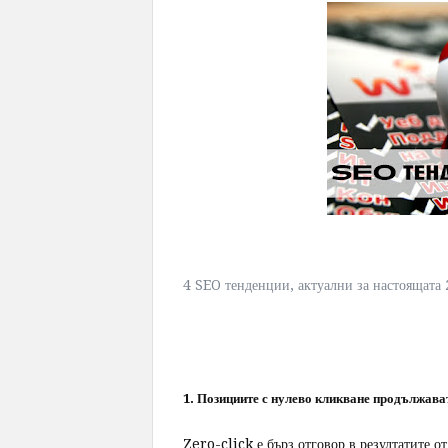
4 SEO тенденции, актуални за настоящата
1. Позициите с нулево кликване продължават
Zero-click е бърз отговор в резултатите от