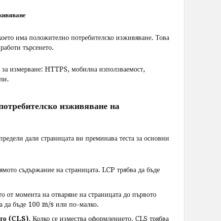
зживяване
което има положително потребителско изживяване. Това
 работи търсенето.
и за измерване: HTTPS, мобилна използваемост,
ли.
 потребителско изживяване на
определи дали страницата ви преминава теста за основни
ямото съдържание на страницата. LCP трябва да бъде
то от момента на отваряне на страницата до първото
а да бъде 100 m/s или по-малко.
то (CLS)
. Колко се измества оформлението. CLS трябва