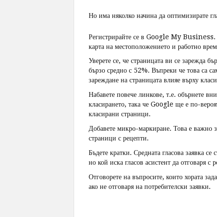
Но има няколко начина да оптимизирате гла
Регистрирайте се в Google My Business. 
карта на местоположението и работно време
Уверете се, че страницата ви се зарежда бъ
бързо средно с 52%. Въпреки че това са са
зареждане на страницата влияе върху клас
Набавете повече линкове, т.е. обърнете в
класирането, така че Google ще е по-вероят
класирани страници.
Добавете микро-маркиране. Това е важно з
страници с рецепти.
Бъдете кратки. Средната гласова заявка се 
но кой иска гласов асистент да отговаря с 
Отговорете на въпросите, които хората зад
ако не отговаря на потребителски заявки.