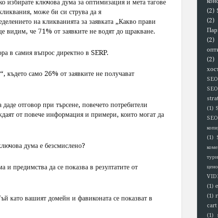
кон
ко избирате ключова дума за оптимизация и мета тагове
(2)
кликвания, може би си струва да я
(2)
еделението на кликванията за заявката „Какво прави
Пар
видим, че 71% от заявките не водят до щракване.
(2)
опт
ора в самия въпрос директно в SERP.
(2)
хос
“, където само 26% от заявките не получават
SEO
SEO
stra
а даде отговор при търсене, повечето потребители
(1)
уждаят от повече информация и примери, които могат да
SEO
копи
(1)
 ключова дума е безсмислено?
коме
тури
а и предимства да се показва в резултатите от
цено
VID
(1)
(1)
Тъй като вашият домейн и фавиконата се показват в
cart
(1)