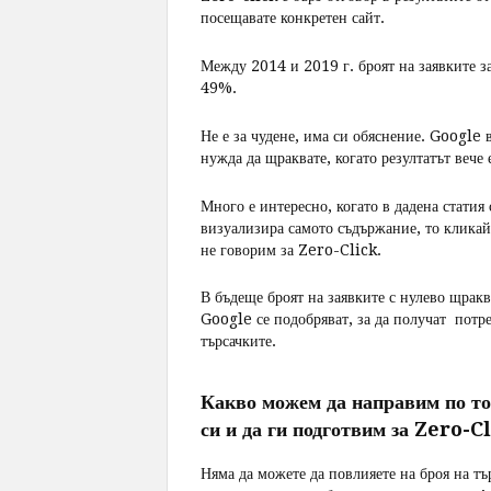
посещавате конкретен сайт.
Между 2014 и 2019 г. броят на заявките за
49%.
Не е за чудене, има си обяснение. Google 
нужда да щраквате, когато резултатът вече е
Много е интересно, когато в дадена статия 
визуализира самото съдържание, то кликайк
не говорим за Zero-Click.
В бъдеще броят на заявките с нулево щракв
Google се подобряват, за да получат потре
търсачките.
Какво можем да направим по тоз
си и да ги подготвим за Zero-C
Няма да можете да повлияете на броя на тъ