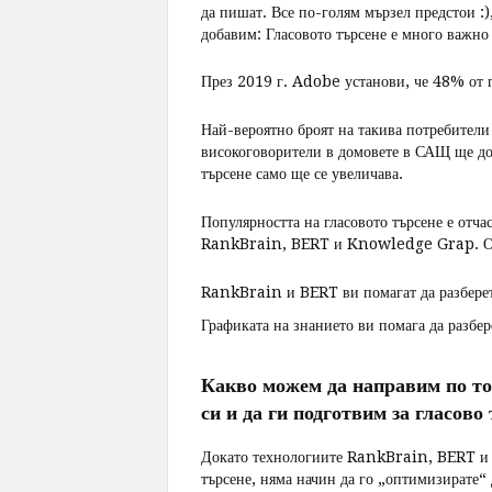
да пишат. Все по-голям мързел предстои :
добавим: Гласовото търсене е много важно 
През 2019 г. Adobe установи, че 48% от п
Най-вероятно броят на такива потребители 
високоговорители в домовете в САЩ ще до
търсене само ще се увеличава.
Популярността на гласовото търсене е отч
RankBrain, BERT и Knowledge Grap. Осн
RankBrain и BERT ви помагат да разберете
Графиката на знанието ви помага да разбер
Какво можем да направим по тоз
си и да ги подготвим за гласово
Докато технологиите RankBrain, BERT и
търсене, няма начин да го „оптимизирате“ 