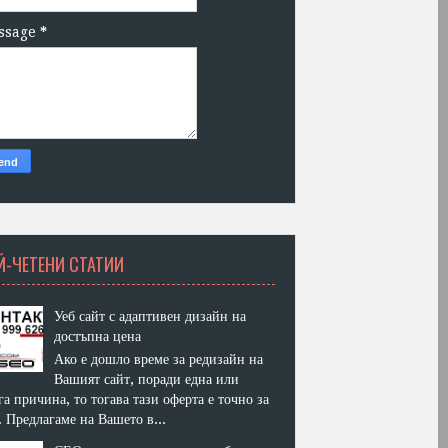
ssage
*
Й-ЧЕТЕНИ СТАТИИ
Уеб сайт с адаптивен дизайн на
достъпна цена
Ако е дошло време за редизайн на
Вашият сайт, поради една или
га причина, то тогава тази оферта е точно за
. Предлагаме на Вашето в...