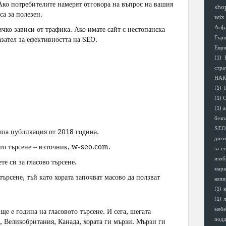
Ако потребителите намерят отговора на въпрос на вашия
sho
са за полезен.
wix
Асф
ичко зависи от трафика. Ако имате сайт с нестопанска
Гър
азател за ефективността на SEO.
Евр
(1)
стра
НАК
(1)
(1)
(1)
а
безп
SEO
аша публикация от 2018 година.
диги
ото търсене – източник, w-seo.com.
за с
изоб
те си за гласово търсене.
марк
търсене, тъй като хората започват масово да ползват
копи
(1)
(1)
мебе
ще е година на гласовото търсене. И сега, шегата
под
Щ, Великобритания, Канада, хората ги мързи. Мързи ги