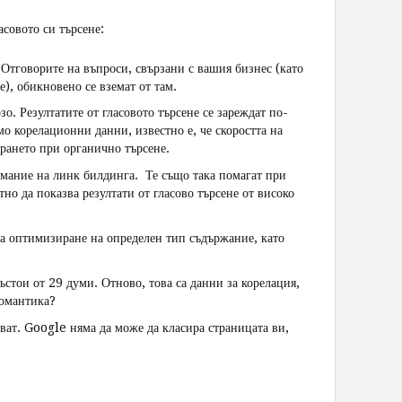
совото си търсене:
Отговорите на въпроси, свързани с вашия бизнес (като
), обикновено се вземат от там.
рзо. Резултатите от гласовото търсене се зареждат по-
мо корелационни данни, известно е, че скоростта на
ирането при органично търсене.
нимание на линк билдинга. Те също така помагат при
но да показва резултати от гласово търсене от високо
а оптимизиране на определен тип съдържание, като
състои от 29 думи. Отново, това са данни за корелация,
романтика?
ават. Google няма да може да класира страницата ви,