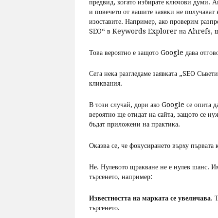
предвид, когато избирате ключови думи. А
и повечето от вашите заявки не получават 
изоставите. Например, ако проверим разпр
SEO“ в Keywords Explorer на Ahrefs, ще 
Това вероятно е защото Google дава отгов
Сега нека разгледаме заявката „SEO Съвети
кликвания.
В този случай, дори ако Google се опита д
вероятно ще отидат на сайта, защото се н
бъдат приложени на практика.
Оказва се, че фокусирането върху първата
Не. Нулевото щракване не е нулев шанс. Им
търсенето, например:
Известността на марката се увеличава
. 
търсенето.