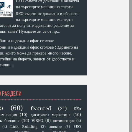
СЕО съвети от доказани в областта
на търсещите машини експерти
SEO съвети от доказани в областта
на търсещите машини експерти
ате ли да получите адекватно решение за
ият сайт? Нуждаете ли се от пр...
бни и надеждни офис столове
бни и надеждни офис столове : Здравето на
ек, който може да прекара много часове,
отейки на бюрото, зависи от удобството и
вилни...
O РАЗДЕЛИ
o
(60)
featured
(21)
SEo
имизация
(10)
дигитален маркетинг
(10)
к билдинг
(10)
VISEO
(8)
оптимизация
(4)
(4)
Link Building
(3)
линкове
(3)
SEO