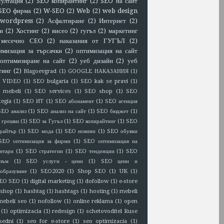
султация
(2)
SEO копирайтинг
(2)
SEO на сайт
SEO фирма
(2)
W-SEO
(2)
Web
(2)
web design
wordpress
(2)
Асфалтиране
(2)
Интернет
(2)
и
(2)
Хостинг
(2)
висео
(2)
гугъл
(2)
маркетинг
месечно СЕО
(2)
наказания от ГУГЪЛ
(2)
имизация за търсачки
(2)
оптимизация на сайт
оптимизиране на сайт
(2)
уеб дизайн
(2)
уеб
тинг
(2)
Blagoevgrad
(1)
GOOGLE НАКАЗАНИЯ
(1)
 VIDEO
(1)
SEO bulgaria
(1)
SEO kak se pravi
(1)
 mebeli
(1)
SEO services
(1)
SEO shop
(1)
SEO
tegia
(1)
SEO ИТ
(1)
SEO абонамент
(1)
SEO агенция
SEO анализ
(1)
SEO анализ на сайт
(1)
SEO бюджет
(1)
 грешки
(1)
SEO за Гугъл
(1)
SEO копирайтниг
(1)
SEO
райтър
(1)
SEO мода
(1)
SEO новини
(1)
SEO обувки
SEO оптимизация за фирми
(1)
SEO оптимизация на
нтари
(1)
SEO стратегии
(1)
SEO тенденции
(1)
SEO
зъм
(1)
SEO услуги - цени
(1)
SEO цени и
образуване
(1)
SEO2020
(1)
Shop SEO
(1)
UK
(1)
EO SEO
(1)
digital marketing
(1)
dofollow
(1)
e-store
eshop
(1)
hashtag
(1)
hashtags
(1)
hosting
(1)
mebeli
mebeli seo
(1)
nofollow
(1)
online reklama
(1)
open
(1)
optimizacia
(1)
redesign
(1)
schetovoditel Ruse
sedni
(1)
seo for e-store
(1)
seo optimizacia
(1)