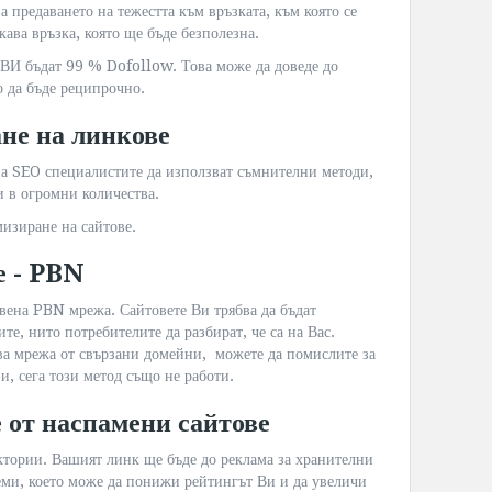
 предаването на тежестта към връзката, към която се
кава връзка, която ще бъде безполезна.
а ВИ бъдат 99 % Dofollow. Това може да доведе до
 да бъде реципрочно.
не на линкове
а SEO специалистите да използват съмнителни методи,
и в огромни количества.
мизиране на сайтове.
е - PBN
твена PBN мрежа. Сайтовете Ви трябва да бъдат
те, нито потребителите да разбират, че са на Вас.
ва мрежа от свързани домейни, можете да помислите за
и, сега този метод също не работи.
 от наспамени сайтове
тории. Вашият линк ще бъде до реклама за хранителни
аеми, което може да понижи рейтингът Ви и да увеличи