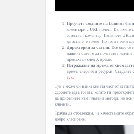
Проучете сходните на Вашият бизн
коментари с URL полета. Включете с
естествен коментар. Вмъкнете URL н
да остане, е голям. По този начин щ
Директории за статии.
Все още се 
нашият съвет е да ползвате платени 
премахван след Х време.
Изграждане на мрежа от спомагате
време, енергия и ресурси. Създайте
тук
.
Тук е може би най-важната част от статият
сдобиете едва тогава, когато ги преоткриете
да прибегнете към платени методи, но вси
клиенти.
Трябва да отбележим, че качествените обр
добро класиране.