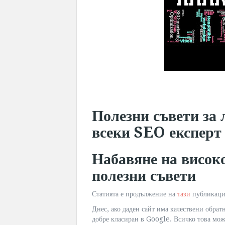
Полезни съвети за 
всеки SEO експерт 
Набавяне на висок
полезни съвети
Статията е продължение на
тази
публикаци
Днес, ако даден сайт има качествени обратн
добре класиран в Google. Всичко това може