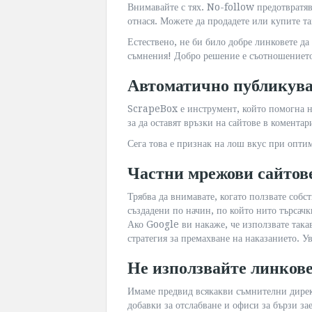
Внимавайте с тях. No-follow предотвратява
отнася. Можете да продадете или купите та
Естествено, не би било добре линковете д
съмнения! Добро решение е съотношението
Автоматично публикува
ScrapeBox е инструмент, който помогна н
за да оставят връзки на сайтове в коментар
Сега това е признак на лош вкус при опти
Частни мрежови сайтов
Трябва да внимавате, когато ползвате собс
създадени по начин, по който нито търсачки
Ако Google ви накаже, че използвате така
стратегия за премахване на наказанието. Ув
Не използвайте линкове
Имаме предвид всякакви съмнителни дирек
добавки за отслабване и офиси за бързи з