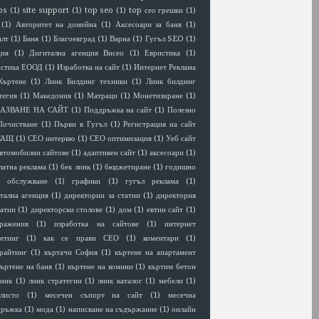
ps
(1)
site support
(1)
top seo
(1)
top сео грешки
(1)
(1)
Авторитет на домейна
(1)
Аксесоари за баня
(1)
алт
(1)
Баня
(1)
Благоевград
(1)
Варна
(1)
Гугъл SEO
(1)
ция
(1)
Дигитална агенция Висео
(1)
Евристика
(1)
истика ЕООД
(1)
Изработка на сайт
(1)
Интернет Реклама
Къртене
(1)
Линк Билдинг техники
(1)
Линк билдинг
тегия
(1)
Македония
(1)
Матраци
(1)
Монетизиране
(1)
АЗВАНЕ НА САЙТ
(1)
Поддръжка на сайт
(1)
Полезно
Почистване
(1)
Първи в Гугъл
(1)
Регистрация на сайт
САЩ
(1)
СЕО интервю
(1)
СЕО оптимизация
(1)
Уеб сайт
втомобилни сайтове
(1)
адаптивен сайт
(1)
аксесоари
(1)
латна реклама
(1)
бек линк
(1)
бюджетиране
(1)
годишно
 обслужване
(1)
графики
(1)
гугъл реклама
(1)
тална агенция
(1)
директории за статии
(1)
директория
татии
(1)
директорски столове
(1)
дом
(1)
евтин сайт
(1)
ражения
(1)
изработка на сайтове
(1)
интернет
етинг
(1)
как се прави СЕО
(1)
коментари
(1)
райтинг
(1)
къртачи София
(1)
къртене на апартамент
къртене на баня
(1)
къртене на комини
(1)
къртим бетон
линк
(1)
линк стратегии
(1)
лник каталог
(1)
мебели
(1)
листо
(1)
месечен съпорт на сайт
(1)
месечна
дръжка
(1)
мода
(1)
написване на съдържание
(1)
онлайн