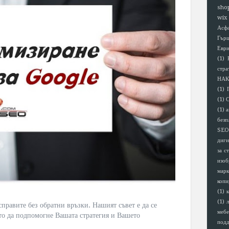
sho
wix
Асф
Гър
Евр
(1)
стра
НАК
(1)
(1)
(1)
а
безп
SEO
диги
за с
изоб
марк
копи
(1)
(1)
справите без обратни връзки. Нашият съвет е да се
мебе
йто да подпомогне Вашата стратегия и Вашето
под