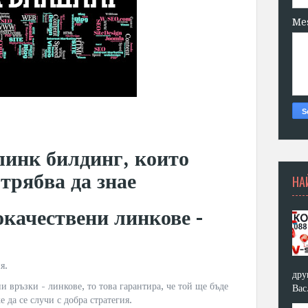
Me
линк билдинг, които
трябва да знае
НА
окачествени линкове -
я.
дру
и връзки - линкове, то това гарантира, че той ще бъде
Вас
 да се случи с добра стратегия.