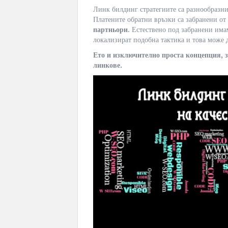
Линк билдинг стратегиите са разнообразни,
Платените обратни връзки са забранени от
партньори
. Естествено под забранени има
локализират подобна тактика и това може д
Ето и изключително проста концепция, з
линкове.