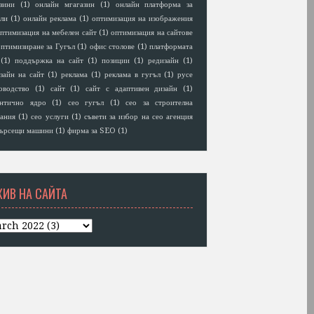
зини
(1)
онлайн мгагазин
(1)
онлайн платформа за
ли
(1)
онлайн реклама
(1)
оптимизация на изображения
птимизация на мебелен сайт
(1)
оптимизация на сайтове
птимизиране за Гугъл
(1)
офис столове
(1)
платформата
(1)
поддържка на сайт
(1)
позиции
(1)
редизайн
(1)
зайн на сайт
(1)
реклама
(1)
реклама в гугъл
(1)
русе
оводство
(1)
сайт
(1)
сайт с адаптивен дизайн
(1)
антично ядро
(1)
сео гугъл
(1)
сео за строителна
ания
(1)
сео услуги
(1)
съвети за избор на сео агенция
ърсещи машини
(1)
фирма за SEO
(1)
ХИВ НА САЙТА