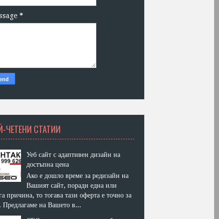
ssage
*
Й-ЧЕТЕНИ СТАТИИ
Уеб сайт с адаптивен дизайн на
достъпна цена
Ако е дошло време за редизайн на
Вашият сайт, поради една или
га причина, то тогава тази оферта е точно за
. Предлагаме на Вашето в...