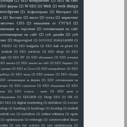
султация
(2)
SEO копирайтинг
(2)
SEO на сайт
SEO фирма
(2)
W-SEO
(2)
Web
(2)
web design
wordpress
(2)
Асфалтиране
(2)
Интернет
(2)
и
(2)
Хостинг
(2)
висео
(2)
гугъл
(2)
маркетинг
месечно СЕО
(2)
наказания от ГУГЪЛ
(2)
имизация за търсачки
(2)
оптимизация на сайт
оптимизиране на сайт
(2)
уеб дизайн
(2)
уеб
тинг
(2)
Blagoevgrad
(1)
GOOGLE НАКАЗАНИЯ
(1)
 VIDEO
(1)
SEO bulgaria
(1)
SEO kak se pravi
(1)
 mebeli
(1)
SEO services
(1)
SEO shop
(1)
SEO
tegia
(1)
SEO ИТ
(1)
SEO абонамент
(1)
SEO агенция
SEO анализ
(1)
SEO анализ на сайт
(1)
SEO бюджет
(1)
 грешки
(1)
SEO за Гугъл
(1)
SEO копирайтниг
(1)
SEO
райтър
(1)
SEO мода
(1)
SEO новини
(1)
SEO обувки
SEO оптимизация за фирми
(1)
SEO оптимизация на
нтари
(1)
SEO стратегии
(1)
SEO тенденции
(1)
SEO
зъм
(1)
SEO услуги - цени
(1)
SEO цени и
образуване
(1)
SEO2020
(1)
Shop SEO
(1)
UK
(1)
EO SEO
(1)
digital marketing
(1)
dofollow
(1)
e-store
eshop
(1)
hashtag
(1)
hashtags
(1)
hosting
(1)
mebeli
mebeli seo
(1)
nofollow
(1)
online reklama
(1)
open
(1)
optimizacia
(1)
redesign
(1)
schetovoditel Ruse
sedni
(1)
seo for e-store
(1)
seo optimizacia
(1)