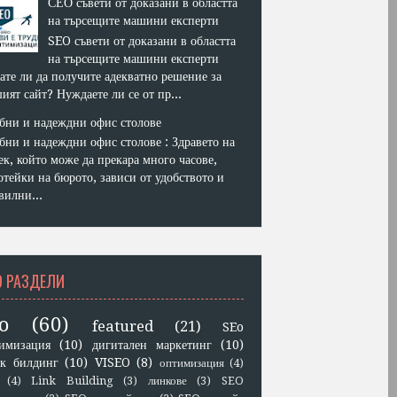
СЕО съвети от доказани в областта
на търсещите машини експерти
SEO съвети от доказани в областта
на търсещите машини експерти
ате ли да получите адекватно решение за
ият сайт? Нуждаете ли се от пр...
бни и надеждни офис столове
бни и надеждни офис столове : Здравето на
ек, който може да прекара много часове,
отейки на бюрото, зависи от удобството и
вилни...
O РАЗДЕЛИ
o
(60)
featured
(21)
SEo
имизация
(10)
дигитален маркетинг
(10)
к билдинг
(10)
VISEO
(8)
оптимизация
(4)
(4)
Link Building
(3)
линкове
(3)
SEO