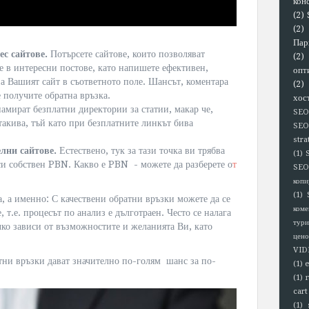
кон
(2)
(2)
Пар
ес сайтове.
Потърсете сайтове, които позволяват
(2)
е в интересни постове, като напишете ефективен,
опт
а Вашият сайт в съответното поле. Шансът, коментара
(2)
е получите обратна връзка.
хос
намират безплатни директории за статии, макар че,
SEO
такива, тъй като при безплатните линкът бива
SEO
stra
лни сайтове.
Естествено, тук за тази точка ви трябва
(1)
 си собствен PBN. Какво е PBN - можете да разберете о
т
SEO
копи
(1)
а, а именно: С качествени обратни връзки можете да се
коме
, т.е. процесът по анализ е дълготраен. Често се налага
тури
чко зависи от възможностите и желанията Ви, като
цено
VID
атни връзки дават значително по-голям шанс за по-
(1)
(1)
cart
(1)