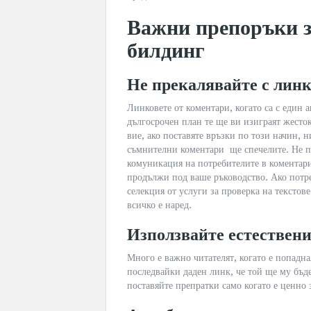
Важни препоръки з
билдинг
Не прекалявайте с линк
Линковете от коментари, когато са с един ан
дългосрочен план те ще ви изиграят жесток
вие, ако поставяте връзки по този начин, 
съмнителни коментари ще спечелите. Не пр
комуникация на потребителите в коментарит
продължи под ваше ръководство. Ако потре
селекция от услуги за проверка на текстове
всичко е наред.
Използвайте естествен
Много е важно читателят, когато е попадна
последвайки даден линк, че той ще му бъд
поставяйте препратки само когато е ценно 