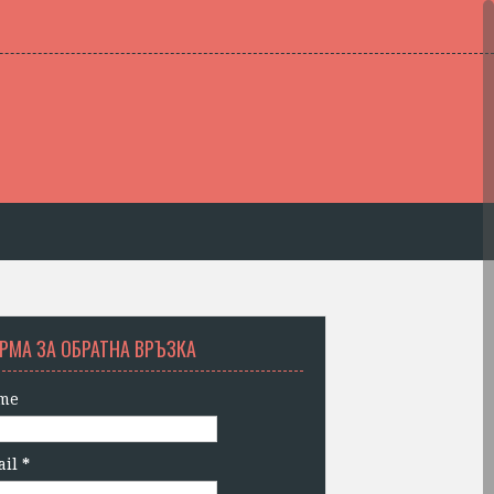
РМА ЗА ОБРАТНА ВРЪЗКА
me
ail
*