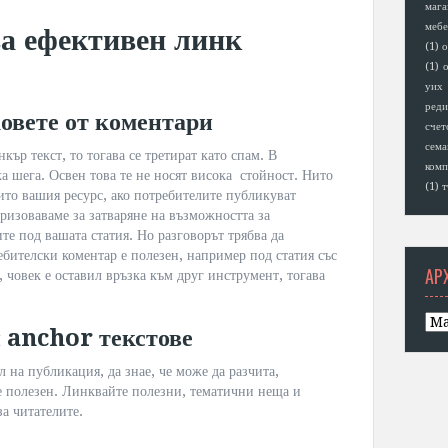
мага
мебе
а ефективен линк
(1)
о
(1)
о
уих
реди
овете от коментари
счет
сем
кър текст, то тогава се третират като спам. В
комп
а шега. Освен това те не носят висока стойност. Нито
(1)
т
нито вашия ресурс, ако потребителите публикуват
изоваваме за затваряне на възможността за
е под вашата статия. Но разговорът трябва да
бителски коментар е полезен, например под статия със
АР
, човек е оставил връзка към друг инструмент, тогава
и anchor текстове
л на публикация, да знае, че може да разчита,
е полезен. Линквайте полезни, тематични неща и
за читателите.