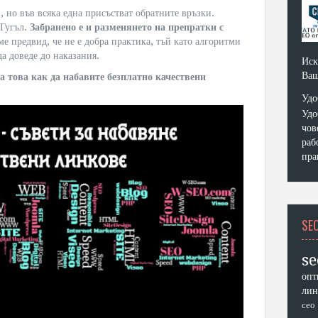
 но във всяка една присъстват обратните връзки.
 Гугъл.
Забранено е и разменянето на препратки с
ме предвид, че не е добра практика, тъй като алгоритми
а доведе до наказания.
Иск
Ваш
а това как да набавите безплатно качествени
Удо
Удо
чов
раб
пра
SE
se
опт
лин
сео