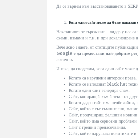
Да се върнем към възстановяването в SERP 
Кога един сайт може да бъде наказан
Наказанията от търсачката - лидер у нас са
схеми, измами и т.н. и при локализиране н
Вече ясно знаете, от стотиците публикации
Google е да предостави най-добрите рез
логично.
И така, да споделим, кога един сайт може д
Когато са нарушени авторски права.
Когато се използват black hat техн
Когато един сайт генерира спам.
Сайт, копиращ 1 към 1 текст от друг
Когато даден сайт има необичайни, 
Сайт, който е със съмнително, мани
Сайт, продуциращ фалшиви новини,
Сайт, който има сериозни проблеми 
Сайт с грешни пренасочвания.
Сайт, който нарушава политиките и