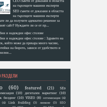
СЕО съвети от доказани в областта
на търсещите машини експерти
SEO съвети от доказани в областта
на търсещите машини експерти
ате ли да получите адекватно решение за
ият сайт? Нуждаете ли се от пр...
бни и надеждни офис столове
бни и надеждни офис столове : Здравето на
ек, който може да прекара много часове,
отейки на бюрото, зависи от удобството и
вилни...
O РАЗДЕЛИ
o
(60)
featured
(21)
SEo
имизация
(10)
дигитален маркетинг
(10)
к билдинг
(10)
VISEO
(8)
оптимизация
(4)
(4)
Link Building
(3)
линкове
(3)
SEO