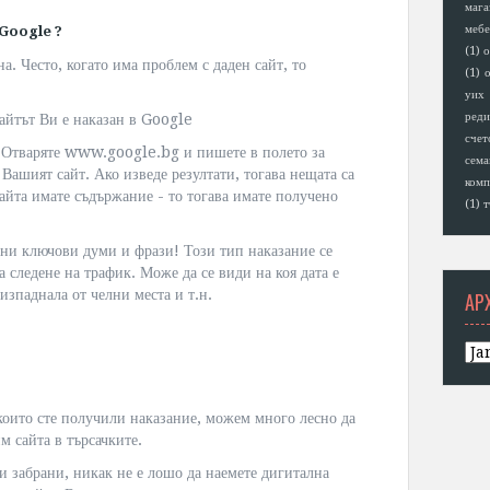
мага
мебе
т Google ?
(1)
о
а. Често, когато има проблем с даден сайт, то
(1)
о
уих
реди
сайтът Ви е наказан в Google
счет
: Отваряте www.google.bg и пишете в полето за
сем
 Вашият сайт. Ако изведе резултати, тогава нещата са
комп
сайта имате съдържание - то тогава имате получено
(1)
т
ни ключови думи и фрази! Този тип наказание се
 следене на трафик. Може да се види на коя дата е
изпаднала от челни места и т.н.
АР
които сте получили наказание, можем много лесно да
м сайта в търсачките.
ни забрани, никак не е лошо да наемете дигитална