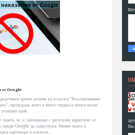
Me
НА
йт от Google
редставим кратко резюме на услугата "Възстановяване
ата", процедура, която е много трудна и много малко
с успешен край.
е знаете, че се занимаваме с дигитален маркетинг от
дру
о, преди Google да съществува. Имаме опита и
Вас
 пред партньори и клиенти.