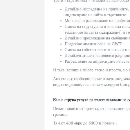
Трето - стратегията - тя включва най-общо
Детайлно изследване на причините, д
индексиране на сайта в търсачките.
Мигновено разрешаване на проблемит
Смяна на структурата и визията на 
тематично за сайта съдържание) и го
Детайлно преглеждане на съобщеният
Подробно анализиране на GWT.
Смяна на собственост във всички п
Детайлен анализ на новоизграденият
Разрешаване за индексиране на вече
И така, всичко е много лесно и просто, но з
Ако сте със свободно време и желание, мож
видеосподеляне, нали така е модерно (ако 
Колко струва услуга по възстановяване на с
Цената зависи от проекта, от наказанията
граница.
Тя е от 400 евро до 5000 и повече !