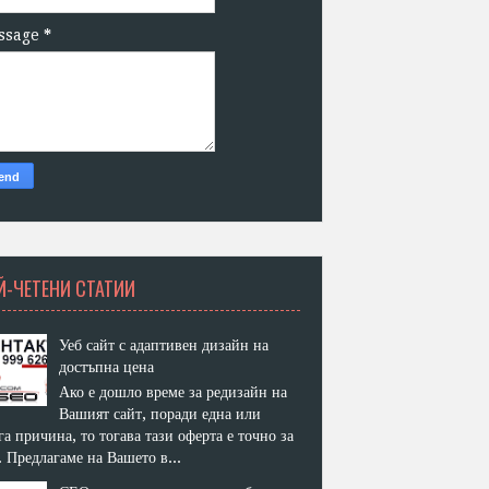
ssage
*
Й-ЧЕТЕНИ СТАТИИ
Уеб сайт с адаптивен дизайн на
достъпна цена
Ако е дошло време за редизайн на
Вашият сайт, поради една или
га причина, то тогава тази оферта е точно за
. Предлагаме на Вашето в...