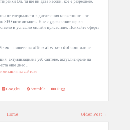
тирайки Ви, тя ще ви дава насоки, кое е разрешено,
тои от специалисти в дигиталния маркетнинг - от
 до SEO оптимизация. Ние с удоволствие ще ви
ествено и успешно онлайн присъствие. Поикайте оферта
Viseo - пишете на office at w-seo dot com или се
ия, актуализацияна уеб сайтове, актуализиране на
рта още днес ...
Google+
Stumble
Digg
Home
Older Post →