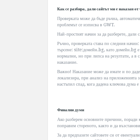
Как се разбира, дали сайтът ми е наказан о
Проверката може да бъде ръчна, автоматичн
проблемът се изписва в GWT.
Най-простият начин за да разберете, дали 
Ръчно, проверката става по следния начин
търсене: site:домейн.bg, като домейн.bg е
нормални, но при липса на резултати, а в 
наказание.
Важно! Наказание може да имате и по даде
локализира, при анализ на приложенията за
настъпил спад, кога дадена ключова дума е 
Финални думи
Ако разберем основните причини, поради 
поправим стореното, както и да възстанови
За да предпазите сайтовете си от евентуал