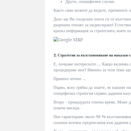
Други, специфични случаи.
Както сами можете да видите, причините з
Днес ще Ви споделим опита си от възстанов
разрешен отново за индексиране! Естестве
кратка информация за стратегията, която и
2. Стратегия за възстановяване на наказан
Е, почваме интересното ... Какво включва с
процедираме ние? Именно за тези теми ще
Приятно четене ...
Първо, ясно трябва да знаете, че нашият е
специфична стратегия спрямо дадения казу
Второ - процедурата отнема време. Може да
повече месеци.
Ние гарантираме около 90 % възстановяване
спазени всички предписания към дадения у