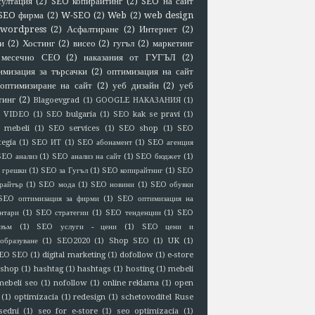
султация
(2)
SEO копирайтинг
(2)
SEO на сайт
SEO фирма
(2)
W-SEO
(2)
Web
(2)
web design
wordpress
(2)
Асфалтиране
(2)
Интернет
(2)
и
(2)
Хостинг
(2)
висео
(2)
гугъл
(2)
маркетинг
месечно СЕО
(2)
наказания от ГУГЪЛ
(2)
имизация за търсачки
(2)
оптимизация на сайт
оптимизиране на сайт
(2)
уеб дизайн
(2)
уеб
тинг
(2)
Blagoevgrad
(1)
GOOGLE НАКАЗАНИЯ
(1)
 VIDEO
(1)
SEO bulgaria
(1)
SEO kak se pravi
(1)
 mebeli
(1)
SEO services
(1)
SEO shop
(1)
SEO
tegia
(1)
SEO ИТ
(1)
SEO абонамент
(1)
SEO агенция
SEO анализ
(1)
SEO анализ на сайт
(1)
SEO бюджет
(1)
 грешки
(1)
SEO за Гугъл
(1)
SEO копирайтниг
(1)
SEO
райтър
(1)
SEO мода
(1)
SEO новини
(1)
SEO обувки
SEO оптимизация за фирми
(1)
SEO оптимизация на
нтари
(1)
SEO стратегии
(1)
SEO тенденции
(1)
SEO
зъм
(1)
SEO услуги - цени
(1)
SEO цени и
образуване
(1)
SEO2020
(1)
Shop SEO
(1)
UK
(1)
EO SEO
(1)
digital marketing
(1)
dofollow
(1)
e-store
eshop
(1)
hashtag
(1)
hashtags
(1)
hosting
(1)
mebeli
mebeli seo
(1)
nofollow
(1)
online reklama
(1)
open
(1)
optimizacia
(1)
redesign
(1)
schetovoditel Ruse
sedni
(1)
seo for e-store
(1)
seo optimizacia
(1)