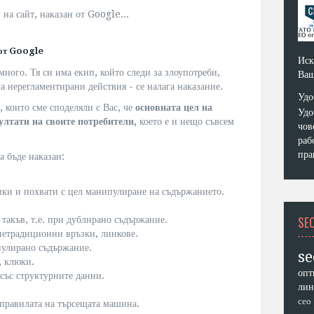
на сайт, наказан от Google...
 от Google
Иск
 много. Тя си има екип, който следи за злоупотреби,
Ваш
а нерегламентирани действия - се налага наказание.
Удо
, които сме споделяли с Вас, че
основната цел на
Удо
ултати на своите потребители,
което е и нещо съвсем
чов
раб
пра
а бъде наказан:
ики и похвати с цел манипулиране на съдържанието.
SE
 такъв, т.е. при дублирано съдържание.
нетрадиционни връзки, линкове.
пулирано съдържание.
se
 клюки.
опт
със структурните данни.
лин
сео
 правилата на търсещата машина.