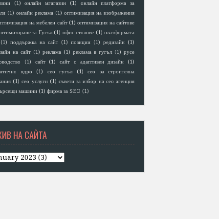
зини
(1)
онлайн мгагазин
(1)
онлайн платформа за
ли
(1)
онлайн реклама
(1)
оптимизация на изображения
птимизация на мебелен сайт
(1)
оптимизация на сайтове
птимизиране за Гугъл
(1)
офис столове
(1)
платформата
(1)
поддържка на сайт
(1)
позиции
(1)
редизайн
(1)
зайн на сайт
(1)
реклама
(1)
реклама в гугъл
(1)
русе
оводство
(1)
сайт
(1)
сайт с адаптивен дизайн
(1)
антично ядро
(1)
сео гугъл
(1)
сео за строителна
ания
(1)
сео услуги
(1)
съвети за избор на сео агенция
ърсещи машини
(1)
фирма за SEO
(1)
ХИВ НА САЙТА