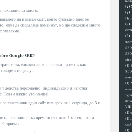
кон
(2)
а наказание са много.
(2)
Пар
яването на наказан сайт, който буквално днес бе
(2)
но, няма да споделяме домейнът, но ще споделим много
опт
зползвахме.
(2)
хос
SEO
SEO
 сайт в Google SERP
stra
тратегията, еднаква ли е за всички проекти, как
(1)
 говорми по-долу.
SEO
копи
(1)
кип действа персонално, индивидуално и изготвя
коме
с. Това е важно уточнение!
тури
цено
 се възстанови един сайт във срок от 1 седмица, до 3 и
VID
(1)
 на наказание във времето от около 1 месец, ако са
(1)
еб проект.
cart
(1)