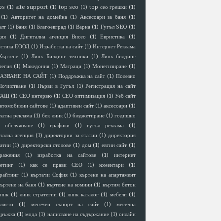
ps
(1)
site support
(1)
top seo
(1)
top сео грешки
(1)
(1)
Авторитет на домейна
(1)
Аксесоари за баня
(1)
алт
(1)
Баня
(1)
Благоевград
(1)
Варна
(1)
Гугъл SEO
(1)
ция
(1)
Дигитална агенция Висео
(1)
Евристика
(1)
истика ЕООД
(1)
Изработка на сайт
(1)
Интернет Реклама
Къртене
(1)
Линк Билдинг техники
(1)
Линк билдинг
тегия
(1)
Македония
(1)
Матраци
(1)
Монетизиране
(1)
АЗВАНЕ НА САЙТ
(1)
Поддръжка на сайт
(1)
Полезно
Почистване
(1)
Първи в Гугъл
(1)
Регистрация на сайт
САЩ
(1)
СЕО интервю
(1)
СЕО оптимизация
(1)
Уеб сайт
втомобилни сайтове
(1)
адаптивен сайт
(1)
аксесоари
(1)
латна реклама
(1)
бек линк
(1)
бюджетиране
(1)
годишно
 обслужване
(1)
графики
(1)
гугъл реклама
(1)
тална агенция
(1)
директории за статии
(1)
директория
татии
(1)
директорски столове
(1)
дом
(1)
евтин сайт
(1)
ражения
(1)
изработка на сайтове
(1)
интернет
етинг
(1)
как се прави СЕО
(1)
коментари
(1)
райтинг
(1)
къртачи София
(1)
къртене на апартамент
къртене на баня
(1)
къртене на комини
(1)
къртим бетон
линк
(1)
линк стратегии
(1)
лник каталог
(1)
мебели
(1)
листо
(1)
месечен съпорт на сайт
(1)
месечна
дръжка
(1)
мода
(1)
написване на съдържание
(1)
онлайн