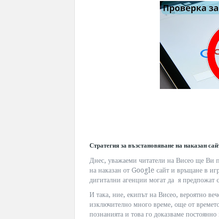
Стратегия за възстановяване на наказан са
Днес, уважаеми читатели на Висео ще Ви п
на наказан от Google сайт и връщане в игр
дигитални агенции могат да я предпожат 
И така, ние, екипът на Висео, вероятно веч
изключително много време, още от времет
познанията и това го доказваме постоянно