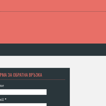
РМА ЗА ОБРАТНА ВРЪЗКА
me
ail
*