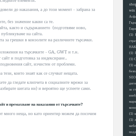
 следните елементи:
sho
овели до наказания, а до този момент - забрана за
wix
Асф
е, без значение какви са те.
Гър
сайта, както и съдържанието (подготвяме ново,
Евр
 публикуваме на сайта.
(1)
а за грешки в конзолите на различните търсачки.
стра
НАК
риложения на търсачките - GA, GWT и т.н.
(1)
 сайт и подготовка за индексиране..
(1)
 подновения сайт, изчистен от проблеми.
(1)
а
безп
а тези, които знаят как се случват нещата.
SEO
ете да гледате клипчета в социалните мрежи за
диги
разбирате шегата ни) и вероятно ще успеете сами.
за с
изоб
марк
айт и премахване на наказания от търсачките?
копи
, от много неща, но като ориентир можем да посочим
(1)
(1)
мебе
под