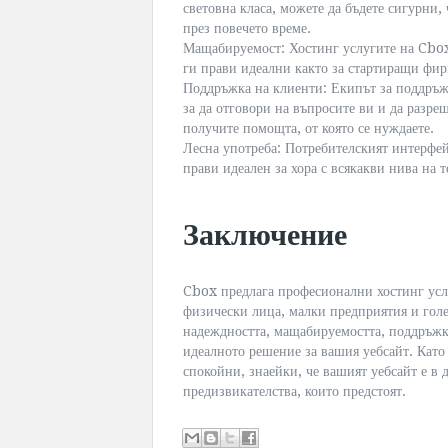
световна класа, можете да бъдете сигурни,
през повечето време.
Мащабируемост: Хостинг услугите на Cbox м
ги прави идеални както за стартиращи фир
Поддръжка на клиенти: Екипът за поддръж
за да отговори на въпросите ви и да разре
получите помощта, от която се нуждаете.
Лесна употреба: Потребителският интерфей
прави идеален за хора с всякакви нива на 
Заключение
Cbox предлага професионални хостинг услу
физически лица, малки предприятия и голе
надеждността, мащабируемостта, поддръжка
идеалното решение за вашия уебсайт. Като 
спокойни, знаейки, че вашият уебсайт е в 
предизвикателства, които предстоят.