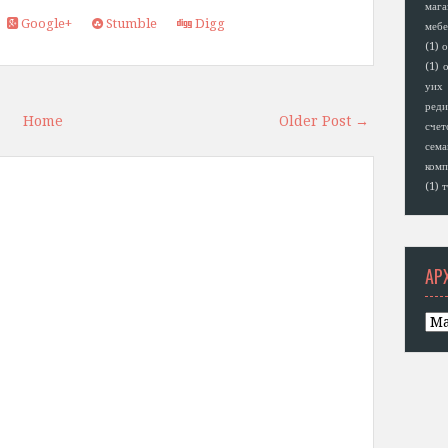
мага
Google+
Stumble
Digg
мебе
(1)
о
(1)
о
уих
реди
Home
Older Post →
счет
сем
комп
(1)
т
АР