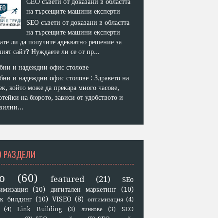
СЕО съвети от доказани в областта
на търсещите машини експерти
SEO съвети от доказани в областта
на търсещите машини експерти
ате ли да получите адекватно решение за
ият сайт? Нуждаете ли се от пр...
бни и надеждни офис столове
бни и надеждни офис столове : Здравето на
ек, който може да прекара много часове,
отейки на бюрото, зависи от удобството и
вилни...
O РАЗДЕЛИ
o
(60)
featured
(21)
SEo
имизация
(10)
дигитален маркетинг
(10)
к билдинг
(10)
VISEO
(8)
оптимизация
(4)
(4)
Link Building
(3)
линкове
(3)
SEO