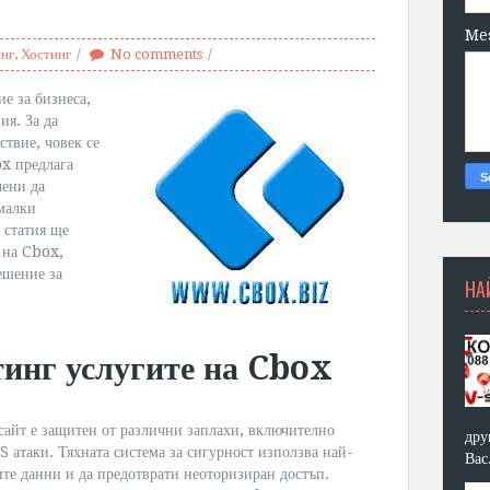
Me
инг
,
Хостинг
No comments
ие за бизнеса,
я. За да
твие, човек се
ox предлага
чени да
малки
 статия ще
 на Cbox,
ешение за
НА
тинг услугите на Cbox
сайт е защитен от различни заплахи, включително
дру
 атаки. Тяхната система за сигурност използва най-
Вас
те данни и да предотврати неоторизиран достъп.