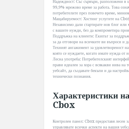
Надеждност: Със сървъри, разположени в ц
99,9% мрежово време за работа. Това означ
потребителите през повечето време, мини
Мащабируемост: Хостинг услугите на Cbox
Независимо дали стартирате нов блог или 
с вашите нужди, без да компрометира прои
Поддръжка на клиенти: Екипът за поддръж
за да отговори на всичките ви въпроси и 
Техният ангажимент за удовлетвореност на
която се нуждаете, когато имате нужда от н
Лесна употреба: Потребителският интерфей
прави идеален за хора с всякакви нива на
уебсайт, да създавате бекъпи и да настрой
технически познания.
Характеристики на
Cbox
Контролен панел: Cbox предоставя лесен з
управлявате всички аспекти на вашия уебс