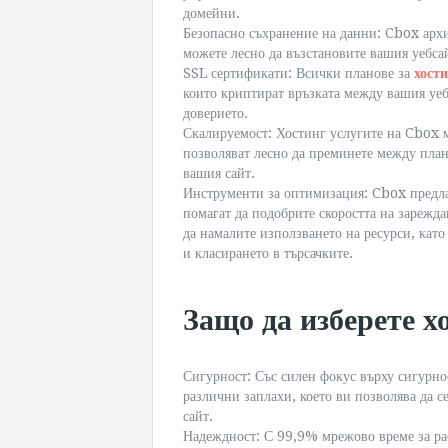
домейни.
Безопасно съхранение на данни: Cbox архи
можете лесно да възстановите вашия уебса
SSL сертификати: Всички планове за
хост
които криптират връзката между вашия уеб
доверието.
Скалируемост: Хостинг услугите на Cbox мо
позволяват лесно да преминете между плано
вашия сайт.
Инструменти за оптимизация: Cbox предла
помагат да подобрите скоростта на зарежд
да намалите използването на ресурси, кат
и класирането в търсачките.
Защо да изберете х
Сигурност: Със силен фокус върху сигурно
различни заплахи, което ви позволява да с
сайт.
Надеждност: С 99,9% мрежово време за раб