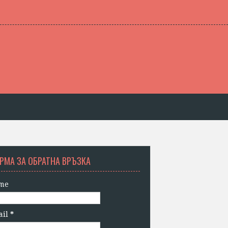
РМА ЗА ОБРАТНА ВРЪЗКА
me
ail
*