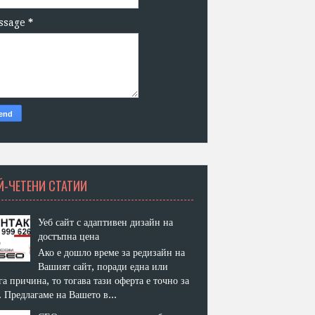
ssage
*
Й-ЧЕТЕНИ СТАТИИ
Уеб сайт с адаптивен дизайн на
достъпна цена
Ако е дошло време за редизайн на
Вашият сайт, поради една или
га причина, то тогава тази оферта е точно за
. Предлагаме на Вашето в...