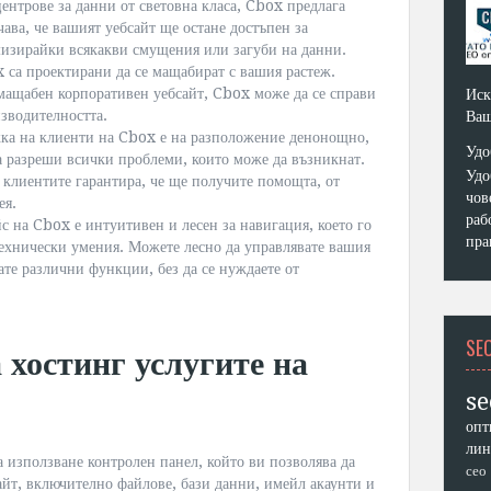
ентрове за данни от световна класа, Cbox предлага
ава, че вашият уебсайт ще остане достъпен за
мизирайки всякакви смущения или загуби на данни.
 са проектирани да се мащабират с вашия растеж.
мащабен корпоративен уебсайт, Cbox може да се справи
Иск
зводителността.
Ваш
ка на клиенти на Cbox е на разположение денонощно,
Удо
да разреши всички проблеми, които може да възникнат.
Удо
 клиентите гарантира, че ще получите помощта, от
чов
ея.
раб
с на Cbox е интуитивен и лесен за навигация, което го
пра
 технически умения. Можете лесно да управлявате вашия
вате различни функции, без да се нуждаете от
SE
 хостинг услугите на
se
опт
лин
а използване контролен панел, който ви позволява да
сео
айт, включително файлове, бази данни, имейл акаунти и