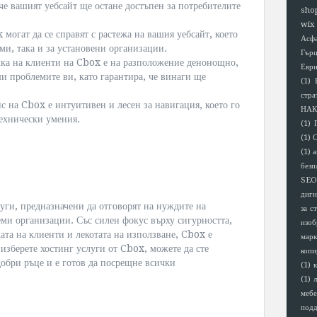
 че вашият уебсайт ще остане достъпен за потребителите
sho
wix
огат да се справят с растежа на вашия уебсайт, което
Асф
ми, така и за установени организации.
Гър
ка на клиенти на Cbox е на разположение денонощно,
Евр
ши проблемите ви, като гарантира, че винаги ще
(1)
стра
с на Cbox е интуитивен и лесен за навигация, което го
НАК
технически умения.
(1)
(1)
(1)
а
безп
SEO
диги
ги, предназначени да отговорят на нуждите на
за с
ми организации. Със силен фокус върху сигурността,
изоб
та на клиенти и лекотата на използване, Cbox е
марк
изберете хостинг услуги от Cbox, можете да сте
копи
добри ръце и е готов да посрещне всички
(1)
(1)
мебе
под