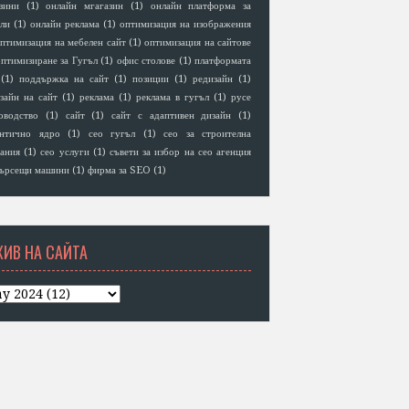
зини
(1)
онлайн мгагазин
(1)
онлайн платформа за
ли
(1)
онлайн реклама
(1)
оптимизация на изображения
птимизация на мебелен сайт
(1)
оптимизация на сайтове
птимизиране за Гугъл
(1)
офис столове
(1)
платформата
(1)
поддържка на сайт
(1)
позиции
(1)
редизайн
(1)
зайн на сайт
(1)
реклама
(1)
реклама в гугъл
(1)
русе
оводство
(1)
сайт
(1)
сайт с адаптивен дизайн
(1)
антично ядро
(1)
сео гугъл
(1)
сео за строителна
ания
(1)
сео услуги
(1)
съвети за избор на сео агенция
ърсещи машини
(1)
фирма за SEO
(1)
ХИВ НА САЙТА