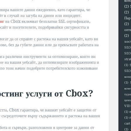
кон
(2)
вира вашите данни ежедневно, като гарантира, че
(2)
йт в случай на загуба на данни или инцидент.
Пар
инг
на Cbox включват безплатни SSL сертификати,
(2)
сайт и посетителите, подобрявайки сигурността и
опт
(2)
гат да се справят с растежа на вашия уебсайт, като ви
хос
ве, без да губите данни или да прекъсвате работата на
SEO
SEO
га различни инструменти за оптимизиране, които ви
stra
ане на вашия уебсайт, да оптимизирате изображенията и
(1)
о по този начин подобрите потребителското изживяване
SEO
копи
(1)
коме
остинг услуги от Cbox?
тури
цено
VID
стта, Cbox гарантира, че вашият уебсайт е защитен от
(1)
е съсредоточите върху съдържанието и растежа на вашия
(1)
cart
ота и сървъри, разположени в центрове за данни от
(1)