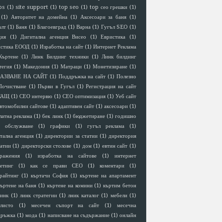
ps
(1)
site support
(1)
top seo
(1)
top сео грешки
(1)
(1)
Авторитет на домейна
(1)
Аксесоари за баня
(1)
алт
(1)
Баня
(1)
Благоевград
(1)
Варна
(1)
Гугъл SEO
(1)
ция
(1)
Дигитална агенция Висео
(1)
Евристика
(1)
истика ЕООД
(1)
Изработка на сайт
(1)
Интернет Реклама
Къртене
(1)
Линк Билдинг техники
(1)
Линк билдинг
тегия
(1)
Македония
(1)
Матраци
(1)
Монетизиране
(1)
АЗВАНЕ НА САЙТ
(1)
Поддръжка на сайт
(1)
Полезно
Почистване
(1)
Първи в Гугъл
(1)
Регистрация на сайт
САЩ
(1)
СЕО интервю
(1)
СЕО оптимизация
(1)
Уеб сайт
втомобилни сайтове
(1)
адаптивен сайт
(1)
аксесоари
(1)
латна реклама
(1)
бек линк
(1)
бюджетиране
(1)
годишно
 обслужване
(1)
графики
(1)
гугъл реклама
(1)
тална агенция
(1)
директории за статии
(1)
директория
татии
(1)
директорски столове
(1)
дом
(1)
евтин сайт
(1)
ражения
(1)
изработка на сайтове
(1)
интернет
етинг
(1)
как се прави СЕО
(1)
коментари
(1)
райтинг
(1)
къртачи София
(1)
къртене на апартамент
къртене на баня
(1)
къртене на комини
(1)
къртим бетон
линк
(1)
линк стратегии
(1)
лник каталог
(1)
мебели
(1)
листо
(1)
месечен съпорт на сайт
(1)
месечна
дръжка
(1)
мода
(1)
написване на съдържание
(1)
онлайн