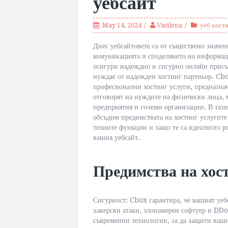
уебсайт
May 14, 2024
Vasilena
уеб хост
Днес уебсайтовете са от съществено значен
комуникацията и споделянето на информаци
осигури надеждно и сигурно онлайн присъс
нуждае от надежден хостинг партньор. Cb
професионални хостинг услуги, предназна
отговорят на нуждите на физически лица, 
предприятия и големи организации. В тази
обсъдим предимствата на хостинг услугите
техните функции и защо те са идеалното р
вашия уебсайт.
Предимства на хос
Сигурност: Cbox гарантира, че вашият уеб
хакерски атаки, злонамерен софтуер и DDoS
съвременни технологии, за да защити ваши