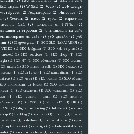
султация
(2)
SEO копирайтинг
(2)
SEO на сайт
SEO фирма
(2)
W-SEO
(2)
Web
(2)
web design
wordpress
(2)
Асфалтиране
(2)
Интернет
(2)
и
(2)
Хостинг
(2)
висео
(2)
гугъл
(2)
маркетинг
месечно СЕО
(2)
наказания от ГУГЪЛ
(2)
имизация за търсачки
(2)
оптимизация на сайт
оптимизиране на сайт
(2)
уеб дизайн
(2)
уеб
тинг
(2)
Blagoevgrad
(1)
GOOGLE НАКАЗАНИЯ
(1)
 VIDEO
(1)
SEO bulgaria
(1)
SEO kak se pravi
(1)
 mebeli
(1)
SEO services
(1)
SEO shop
(1)
SEO
tegia
(1)
SEO ИТ
(1)
SEO абонамент
(1)
SEO агенция
SEO анализ
(1)
SEO анализ на сайт
(1)
SEO бюджет
(1)
 грешки
(1)
SEO за Гугъл
(1)
SEO копирайтниг
(1)
SEO
райтър
(1)
SEO мода
(1)
SEO новини
(1)
SEO обувки
SEO оптимизация за фирми
(1)
SEO оптимизация на
нтари
(1)
SEO стратегии
(1)
SEO тенденции
(1)
SEO
зъм
(1)
SEO услуги - цени
(1)
SEO цени и
образуване
(1)
SEO2020
(1)
Shop SEO
(1)
UK
(1)
EO SEO
(1)
digital marketing
(1)
dofollow
(1)
e-store
eshop
(1)
hashtag
(1)
hashtags
(1)
hosting
(1)
mebeli
mebeli seo
(1)
nofollow
(1)
online reklama
(1)
open
(1)
optimizacia
(1)
redesign
(1)
schetovoditel Ruse
sedni
(1)
seo for e-store
(1)
seo optimizacia
(1)