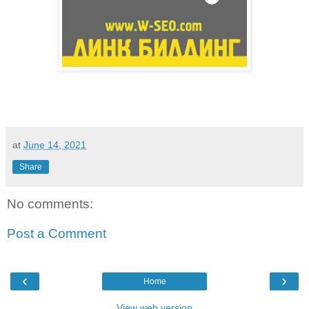
at
June 14, 2021
Share
No comments:
Post a Comment
‹
›
Home
View web version